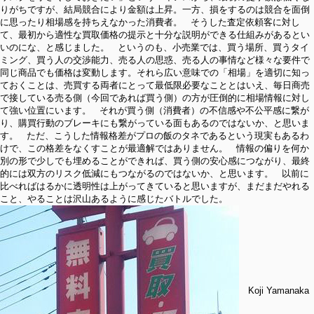
りがちですが、結局競合により金額は上昇。一方、損をするのは競合を面倒
に思ったり相場感を持ちえなかった消費者。 そうした査定依頼客に対し
て、最初から適性な買取価格の提示と十分な説明ができる仕組みがあるとい
いのにな、と感じました。 というのも、小売業では、買う場所、買うタイ
ミング、買う人の交渉能力、売る人の思惑、売る人の事情など様々な要件で
同じ商品でも価格は変動します。それら広い意味での「相場」を適切に知っ
ておくことは、売買する両者にとって最低限必要なこととはいえ、毎日商売
で接している売る側（今回であれば買う側）の方が圧倒的に相場情報に対し
て強い位置にいます。 それが買う側（消費者）の不信感や不公平感に繋が
り、購買行動のブレーキにも繋がっている面もあるのではないか、と思いま
す。 ただ、こうした情報格差がプロの飯のタネであるという現実もあるわ
けで、この格差をなくすことが最適解ではありません。 情報の偏りを何か
別の形で少しでも埋めることができれば、買う側の安心感につながり、最終
的には双方のリスク低減にもつながるのではないか、と思います。 以前に
比べればはるかに透明性は上がってきていると思いますが、まだまだやれる
こと、やることは沢山あるように感じたバトルでした。
Koji Yamanaka