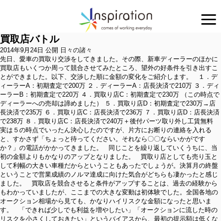
買取店バトル
2014年9月24日 公開
日々の諸々
先日、愛車の買取り交渉をしてきました。その際、新車ディーラーのほかに
買取店もいくつか周って競合させてみたところ、望外の好条件を引き出すこ
とができました。以下、交渉した順に金額の変化をご紹介します。 １．デ
ィーラーA：初期査定で200万 ２．ディーラーA：店長決済で210万 ３．ディ
ーラーB：初期査定で220万 ４．買取り店C：初期査定で230万 （この時点で
ディーラーへの売却は諦めました） ５．買取り店D：初期査定で230万→店
長決済で235万 ６．買取り店C：店長決済で236万 ７．買取り店D：店長決済
で238万 ８．買取り店C：店長決済で240万＋後付パーツ取り外し工賃無料
実は５の時点でいったん決心したのですが、片方にお断りの連絡を入れる
と、すかさず「ちょっと待ってください。それなら〇〇ならいかがです
か？」の電話がかかってきました。 同じことを繰り返していくうちに、当
初の金額よりもかなりのアップとなりました。 買取り店としても売り玉と
して利幅の大きい車種だからということもあったでしょうが。決算月の終盤
ということで営業成績のノルマ達成に向けた気合がどちらも凄かったと感じ
ました。 買取店を競合させると条件がアップすることは、過去の経験から
もわかっていましたが、ここまでの大きな変動は初体験でした。全国各地の
オークション相場から見ても、かなりハイリスクな金額になったと思いま
す。 「できれば少しでも利益を増やしたい」「オークションに流した時の
リスクを小さくしておきたい」というバイアスから、最初の提示額は低くな