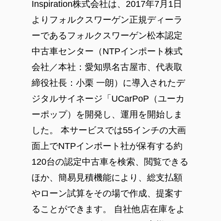
Inspiration
株式会社は、
2017
年
7
月
1
日
よりフォルクスワーゲン正規ディーラ
ーであるフォルクスワーゲン松本認定
中古車センター（NTP
インポート
株式
会社／本社：愛知県名古屋市、代表取
締役社長：小栗 一朗）に導入されたデ
ジタルサイネージ「UCarPoP（ユーカ
ーポップ）を開発し、運用を開始しま
した。 本サービスでは55インチの大画
面上でNTPインポート社が保有する約
120台の認定中古車を検索、閲覧できる
ほか、簡易見積機能により、総支払額
やローン試算をその場で作成、提案す
ることができます。 自社他店在庫をよ