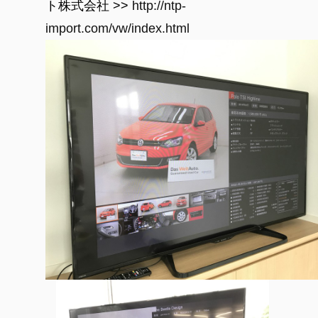
ト株式会社
>>
http://ntp-
import.com/vw/index.html