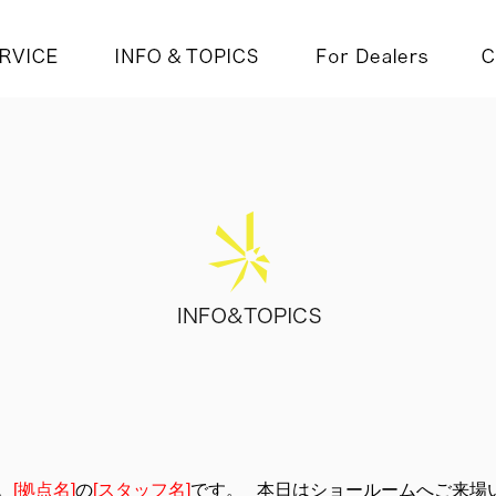
。
[拠点名]
の
[スタッフ名]
です。 本日はショールームへご来場